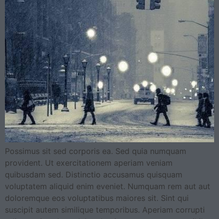
Possimus sit sed corporis ea. Sed quia numquam
provident. Ut exercitationem aperiam veniam
quibusdam sed. Distinctio accusamus quisquam
voluptatem aliquid enim eveniet. Numquam rem aut aut
doloremque eos voluptatibus maiores sit. Sint qui
suscipit autem similique temporibus. Aperiam corrupti